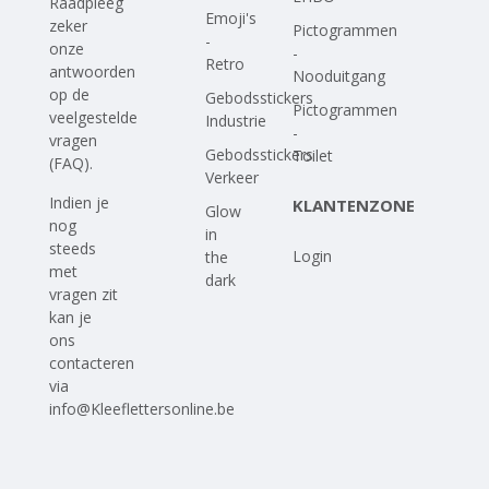
Raadpleeg
Emoji's
zeker
Pictogrammen
-
onze
-
Retro
antwoorden
Nooduitgang
op
de
Gebodsstickers
Pictogrammen
veelgestelde
Industrie
-
vragen
Gebodsstickers
Toilet
(FAQ)
.
Verkeer
Indien je
KLANTENZONE
Glow
nog
in
steeds
Login
the
met
dark
vragen zit
kan je
ons
contacteren
via
info@Kleeflettersonline.be