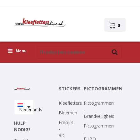
0
Menu
Kleefletters
Pictogrammen
STICKERS
PICTOGRAMMEN
Zelfklevende afbeeldingen
Kleefletters
Pictogrammen
Upload je eigen ontwerp
Nederlands
-
Bloemen
Brandveiligheid
Corona Covid-19
Emoji's
HULP
Pictogrammen
-
NODIG?
-
3D
EHBO