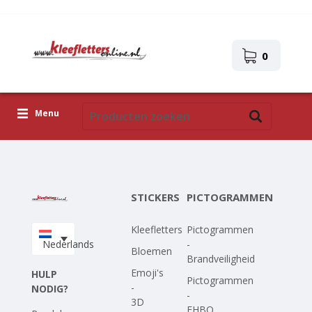
0
Menu
Kleefletters
Pictogrammen
STICKERS
PICTOGRAMMEN
Zelfklevende afbeeldingen
Kleefletters
Pictogrammen
Upload je eigen ontwerp
Nederlands
-
Bloemen
Brandveiligheid
Corona Covid-19
Emoji's
HULP
Pictogrammen
-
NODIG?
-
3D
EHBO