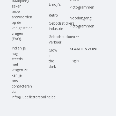
Raadpleeg
Emoji's
zeker
Pictogrammen
-
onze
-
Retro
antwoorden
Nooduitgang
op
de
Gebodsstickers
Pictogrammen
veelgestelde
Industrie
-
vragen
Gebodsstickers
Toilet
(FAQ)
.
Verkeer
Indien je
KLANTENZONE
Glow
nog
in
steeds
Login
the
met
dark
vragen zit
kan je
ons
contacteren
via
info@Kleeflettersonline.be