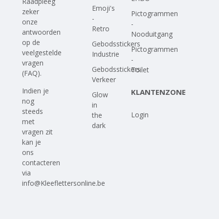
Raadpleeg
Emoji's
zeker
Pictogrammen
-
onze
-
Retro
antwoorden
Nooduitgang
op
de
Gebodsstickers
Pictogrammen
veelgestelde
Industrie
-
vragen
Gebodsstickers
Toilet
(FAQ)
.
Verkeer
Indien je
KLANTENZONE
Glow
nog
in
steeds
Login
the
met
dark
vragen zit
kan je
ons
contacteren
via
info@Kleeflettersonline.be