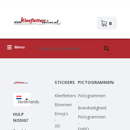
0
Menu
Kleefletters
Pictogrammen
STICKERS
PICTOGRAMMEN
Zelfklevende afbeeldingen
Kleefletters
Pictogrammen
Upload je eigen ontwerp
Nederlands
-
Bloemen
Brandveiligheid
Corona Covid-19
Emoji's
HULP
Pictogrammen
-
NODIG?
-
3D
EHBO