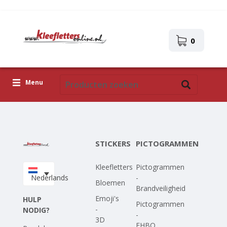
0
Menu
Kleefletters
Pictogrammen
STICKERS
PICTOGRAMMEN
Zelfklevende afbeeldingen
Kleefletters
Pictogrammen
Upload je eigen ontwerp
Nederlands
-
Bloemen
Brandveiligheid
Corona Covid-19
Emoji's
HULP
Pictogrammen
-
NODIG?
-
3D
EHBO