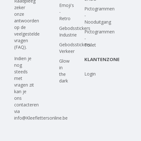
Raadpleeg
Emoji's
zeker
Pictogrammen
-
onze
-
Retro
antwoorden
Nooduitgang
op
de
Gebodsstickers
Pictogrammen
veelgestelde
Industrie
-
vragen
Gebodsstickers
Toilet
(FAQ)
.
Verkeer
Indien je
KLANTENZONE
Glow
nog
in
steeds
Login
the
met
dark
vragen zit
kan je
ons
contacteren
via
info@Kleeflettersonline.be