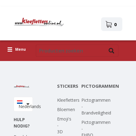
0
Menu
Kleefletters
Pictogrammen
STICKERS
PICTOGRAMMEN
Zelfklevende afbeeldingen
Kleefletters
Pictogrammen
Upload je eigen ontwerp
Nederlands
-
Bloemen
Brandveiligheid
Corona Covid-19
Emoji's
HULP
Pictogrammen
-
NODIG?
-
3D
EHBO