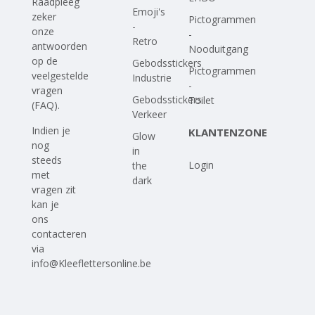
Raadpleeg
Emoji's
zeker
Pictogrammen
-
onze
-
Retro
antwoorden
Nooduitgang
op
de
Gebodsstickers
Pictogrammen
veelgestelde
Industrie
-
vragen
Gebodsstickers
Toilet
(FAQ)
.
Verkeer
Indien je
KLANTENZONE
Glow
nog
in
steeds
Login
the
met
dark
vragen zit
kan je
ons
contacteren
via
info@Kleeflettersonline.be