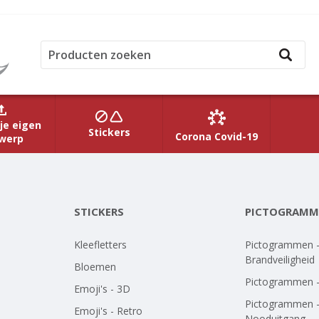
je eigen
Stickers
Corona Covid-19
werp
STICKERS
PICTOGRAMM
Kleefletters
Pictogrammen 
Brandveiligheid
Bloemen
Pictogrammen 
Emoji's - 3D
Pictogrammen 
Emoji's - Retro
Nooduitgang