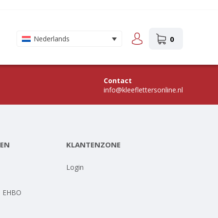
0
Nederlands
Contact
info@kleeflettersonline.nl
EN
KLANTENZONE
-
Login
- EHBO
-