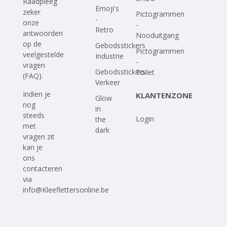
Raadpleeg
Emoji's
zeker
Pictogrammen
-
onze
-
Retro
antwoorden
Nooduitgang
op
de
Gebodsstickers
Pictogrammen
veelgestelde
Industrie
-
vragen
Gebodsstickers
Toilet
(FAQ)
.
Verkeer
Indien je
KLANTENZONE
Glow
nog
in
steeds
Login
the
met
dark
vragen zit
kan je
ons
contacteren
via
info@Kleeflettersonline.be