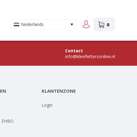
0
Nederlands
Contact
info@kleeflettersonline.nl
EN
KLANTENZONE
-
Login
- EHBO
-