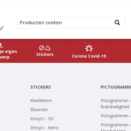
je eigen
Stickers
Corona Covid-19
werp
STICKERS
PICTOGRAMM
Kleefletters
Pictogrammen 
Brandveiligheid
Bloemen
Pictogrammen 
Emoji's - 3D
Pictogrammen 
Emoji's - Retro
Nooduitgang