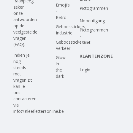
Raadpleeg
Emoji's
zeker
Pictogrammen
-
onze
-
Retro
antwoorden
Nooduitgang
op
de
Gebodsstickers
Pictogrammen
veelgestelde
Industrie
-
vragen
Gebodsstickers
Toilet
(FAQ)
.
Verkeer
Indien je
KLANTENZONE
Glow
nog
in
steeds
Login
the
met
dark
vragen zit
kan je
ons
contacteren
via
info@Kleeflettersonline.be