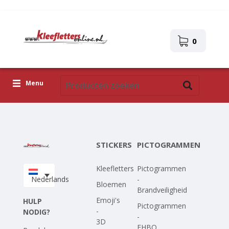
0
Menu
Kleefletters
Pictogrammen
STICKERS
PICTOGRAMMEN
Zelfklevende afbeeldingen
Kleefletters
Pictogrammen
Upload je eigen ontwerp
Nederlands
-
Bloemen
Brandveiligheid
Corona Covid-19
Emoji's
HULP
Pictogrammen
-
NODIG?
-
3D
EHBO