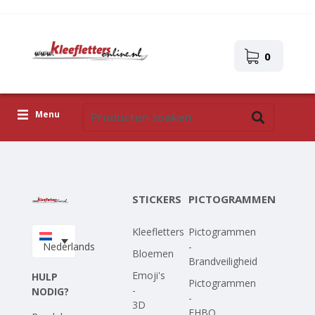
0
Menu
Kleefletters
Pictogrammen
STICKERS
PICTOGRAMMEN
Zelfklevende afbeeldingen
Kleefletters
Pictogrammen
Upload je eigen ontwerp
Nederlands
-
Bloemen
Brandveiligheid
Corona Covid-19
Emoji's
HULP
Pictogrammen
-
NODIG?
-
3D
EHBO