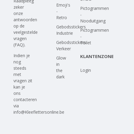
Raadpleeg
Emoji's
zeker
Pictogrammen
-
onze
-
Retro
antwoorden
Nooduitgang
op
de
Gebodsstickers
Pictogrammen
veelgestelde
Industrie
-
vragen
Gebodsstickers
Toilet
(FAQ)
.
Verkeer
Indien je
KLANTENZONE
Glow
nog
in
steeds
Login
the
met
dark
vragen zit
kan je
ons
contacteren
via
info@Kleeflettersonline.be