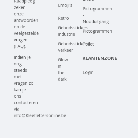
Raadpleeg
Emoji's
zeker
Pictogrammen
-
onze
-
Retro
antwoorden
Nooduitgang
op
de
Gebodsstickers
Pictogrammen
veelgestelde
Industrie
-
vragen
Gebodsstickers
Toilet
(FAQ)
.
Verkeer
Indien je
KLANTENZONE
Glow
nog
in
steeds
Login
the
met
dark
vragen zit
kan je
ons
contacteren
via
info@Kleeflettersonline.be