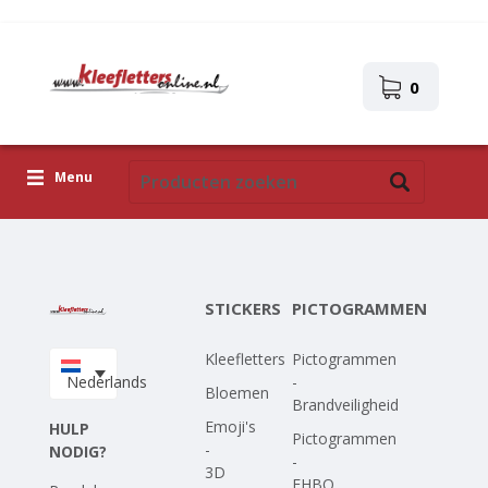
0
Menu
Kleefletters
Pictogrammen
STICKERS
PICTOGRAMMEN
Zelfklevende afbeeldingen
Kleefletters
Pictogrammen
Upload je eigen ontwerp
Nederlands
-
Bloemen
Brandveiligheid
Corona Covid-19
Emoji's
HULP
Pictogrammen
-
NODIG?
-
3D
EHBO