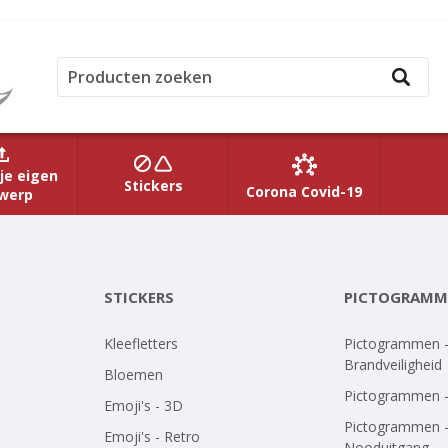
je eigen
Stickers
Corona Covid-19
werp
STICKERS
PICTOGRAMM
Kleefletters
Pictogrammen 
Brandveiligheid
Bloemen
Pictogrammen 
Emoji's - 3D
Pictogrammen 
Emoji's - Retro
Nooduitgang