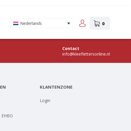
0
Nederlands
Contact
info@kleeflettersonline.nl
EN
KLANTENZONE
-
Login
- EHBO
-