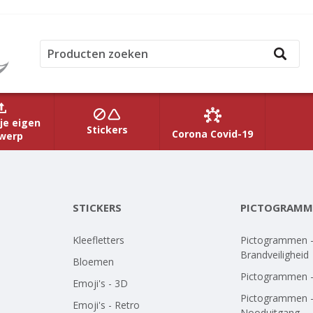
je eigen
Stickers
Corona Covid-19
werp
STICKERS
PICTOGRAMM
Kleefletters
Pictogrammen 
Brandveiligheid
Bloemen
Pictogrammen 
Emoji's - 3D
Pictogrammen 
Emoji's - Retro
Nooduitgang