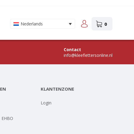
0
Nederlands
Contact
info@kleeflettersonline.nl
EN
KLANTENZONE
-
Login
- EHBO
-