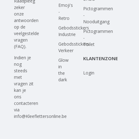
Raadpleeg
Emoji's
zeker
Pictogrammen
-
onze
-
Retro
antwoorden
Nooduitgang
op
de
Gebodsstickers
Pictogrammen
veelgestelde
Industrie
-
vragen
Gebodsstickers
Toilet
(FAQ)
.
Verkeer
Indien je
KLANTENZONE
Glow
nog
in
steeds
Login
the
met
dark
vragen zit
kan je
ons
contacteren
via
info@Kleeflettersonline.be