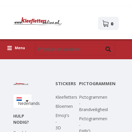
0
Menu
Kleefletters
Pictogrammen
STICKERS
PICTOGRAMMEN
Zelfklevende afbeeldingen
Kleefletters
Pictogrammen
Upload je eigen ontwerp
Nederlands
-
Bloemen
Brandveiligheid
Corona Covid-19
Emoji's
HULP
Pictogrammen
-
NODIG?
-
3D
EHBO