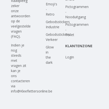
Raadpleeg
Emoji's
zeker
Pictogrammen
-
onze
-
Retro
antwoorden
Nooduitgang
op
de
Gebodsstickers
Pictogrammen
veelgestelde
Industrie
-
vragen
Gebodsstickers
Toilet
(FAQ)
.
Verkeer
Indien je
KLANTENZONE
Glow
nog
in
steeds
Login
the
met
dark
vragen zit
kan je
ons
contacteren
via
info@Kleeflettersonline.be