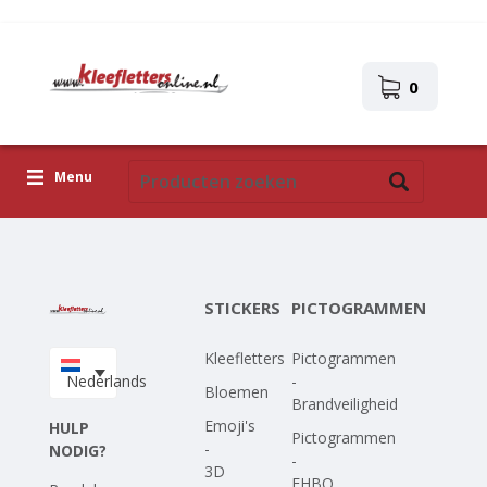
0
Menu
Kleefletters
Pictogrammen
STICKERS
PICTOGRAMMEN
Zelfklevende afbeeldingen
Kleefletters
Pictogrammen
Upload je eigen ontwerp
Nederlands
-
Bloemen
Brandveiligheid
Corona Covid-19
Emoji's
HULP
Pictogrammen
-
NODIG?
-
3D
EHBO