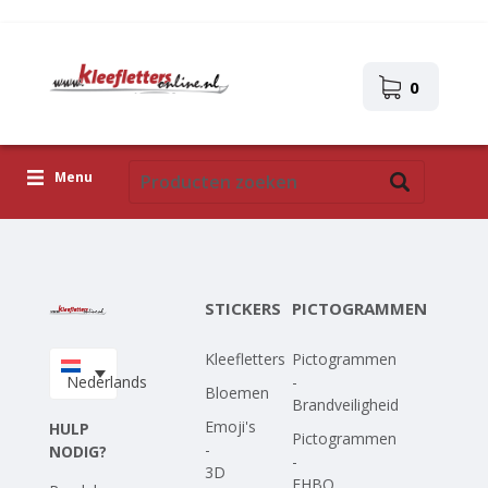
0
Menu
Kleefletters
Pictogrammen
STICKERS
PICTOGRAMMEN
Zelfklevende afbeeldingen
Kleefletters
Pictogrammen
Upload je eigen ontwerp
Nederlands
-
Bloemen
Brandveiligheid
Corona Covid-19
Emoji's
HULP
Pictogrammen
-
NODIG?
-
3D
EHBO