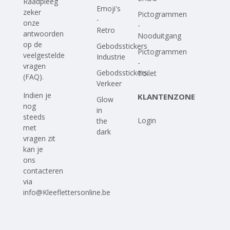
Raadpleeg
Emoji's
zeker
Pictogrammen
-
onze
-
Retro
antwoorden
Nooduitgang
op
de
Gebodsstickers
Pictogrammen
veelgestelde
Industrie
-
vragen
Gebodsstickers
Toilet
(FAQ)
.
Verkeer
Indien je
KLANTENZONE
Glow
nog
in
steeds
Login
the
met
dark
vragen zit
kan je
ons
contacteren
via
info@Kleeflettersonline.be