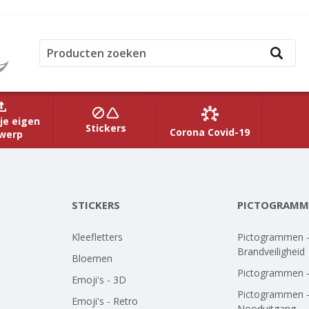
je eigen
Stickers
Corona Covid-19
werp
STICKERS
PICTOGRAMM
Kleefletters
Pictogrammen 
Brandveiligheid
Bloemen
Pictogrammen 
Emoji's - 3D
Pictogrammen 
Emoji's - Retro
Nooduitgang