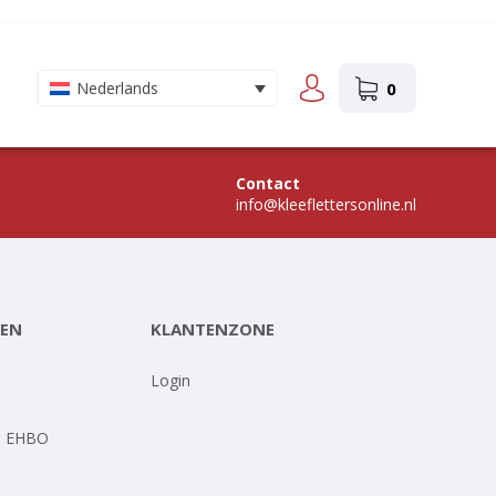
0
Nederlands
Contact
info@kleeflettersonline.nl
EN
KLANTENZONE
-
Login
- EHBO
-