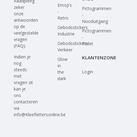
Raadpleeg
Emoji's
zeker
Pictogrammen
-
onze
-
Retro
antwoorden
Nooduitgang
op
de
Gebodsstickers
Pictogrammen
veelgestelde
Industrie
-
vragen
Gebodsstickers
Toilet
(FAQ)
.
Verkeer
Indien je
KLANTENZONE
Glow
nog
in
steeds
Login
the
met
dark
vragen zit
kan je
ons
contacteren
via
info@Kleeflettersonline.be