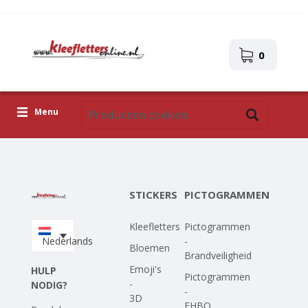
0
Menu
Kleefletters
Pictogrammen
STICKERS
PICTOGRAMMEN
Zelfklevende afbeeldingen
Kleefletters
Pictogrammen
Upload je eigen ontwerp
Nederlands
-
Bloemen
Brandveiligheid
Corona Covid-19
Emoji's
HULP
Pictogrammen
-
NODIG?
-
3D
EHBO