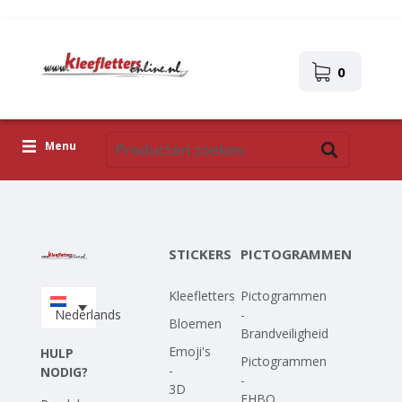
0
Menu
Kleefletters
Pictogrammen
STICKERS
PICTOGRAMMEN
Zelfklevende afbeeldingen
Kleefletters
Pictogrammen
Upload je eigen ontwerp
Nederlands
-
Bloemen
Brandveiligheid
Corona Covid-19
Emoji's
HULP
Pictogrammen
-
NODIG?
-
3D
EHBO