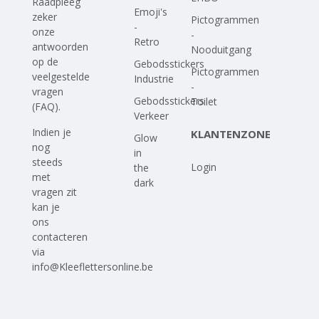
Raadpleeg
Emoji's
zeker
Pictogrammen
-
onze
-
Retro
antwoorden
Nooduitgang
op
de
Gebodsstickers
Pictogrammen
veelgestelde
Industrie
-
vragen
Gebodsstickers
Toilet
(FAQ)
.
Verkeer
Indien je
KLANTENZONE
Glow
nog
in
steeds
Login
the
met
dark
vragen zit
kan je
ons
contacteren
via
info@Kleeflettersonline.be