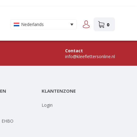
0
Nederlands
Contact
info@kleeflettersonline.nl
EN
KLANTENZONE
-
Login
- EHBO
-