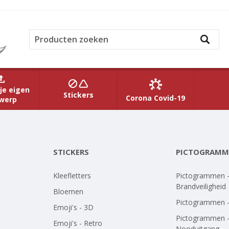
je eigen
Stickers
Corona Covid-19
werp
STICKERS
PICTOGRAMM
Kleefletters
Pictogrammen 
Brandveiligheid
Bloemen
Pictogrammen 
Emoji's - 3D
Pictogrammen 
Emoji's - Retro
Nooduitgang