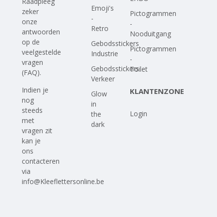
Raadpleeg
Emoji's
zeker
Pictogrammen
-
onze
-
Retro
antwoorden
Nooduitgang
op
de
Gebodsstickers
Pictogrammen
veelgestelde
Industrie
-
vragen
Gebodsstickers
Toilet
(FAQ)
.
Verkeer
Indien je
KLANTENZONE
Glow
nog
in
steeds
Login
the
met
dark
vragen zit
kan je
ons
contacteren
via
info@Kleeflettersonline.be