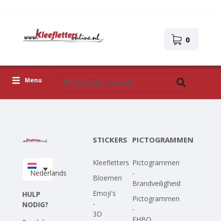
0
Menu
Kleefletters
Pictogrammen
STICKERS
PICTOGRAMMEN
Zelfklevende afbeeldingen
Kleefletters
Pictogrammen
Upload je eigen ontwerp
Nederlands
-
Bloemen
Brandveiligheid
Corona Covid-19
Emoji's
HULP
Pictogrammen
-
NODIG?
-
3D
EHBO