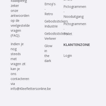
Raadpleeg
Emoji's
zeker
Pictogrammen
-
onze
-
Retro
antwoorden
Nooduitgang
op
de
Gebodsstickers
Pictogrammen
veelgestelde
Industrie
-
vragen
Gebodsstickers
Toilet
(FAQ)
.
Verkeer
Indien je
KLANTENZONE
Glow
nog
in
steeds
Login
the
met
dark
vragen zit
kan je
ons
contacteren
via
info@Kleeflettersonline.be