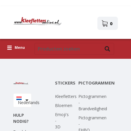
0
Menu
Kleefletters
Pictogrammen
STICKERS
PICTOGRAMMEN
Zelfklevende afbeeldingen
Kleefletters
Pictogrammen
Upload je eigen ontwerp
Nederlands
-
Bloemen
Brandveiligheid
Corona Covid-19
Emoji's
HULP
Pictogrammen
-
NODIG?
-
3D
EHBO