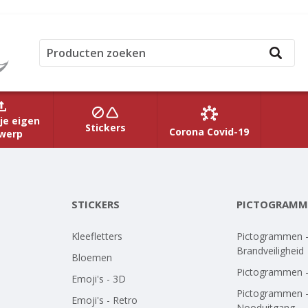
je eigen
Stickers
Corona Covid-19
werp
STICKERS
PICTOGRAMM
Kleefletters
Pictogrammen 
Brandveiligheid
Bloemen
Pictogrammen 
Emoji's - 3D
Pictogrammen 
Emoji's - Retro
Nooduitgang