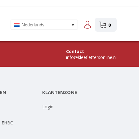
0
Nederlands
Contact
info@kleeflettersonline.nl
EN
KLANTENZONE
-
Login
- EHBO
-