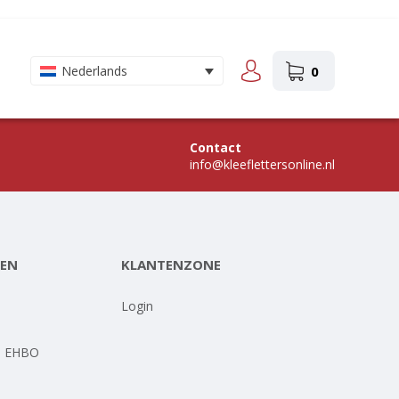
0
Nederlands
Contact
info@kleeflettersonline.nl
EN
KLANTENZONE
-
Login
- EHBO
-