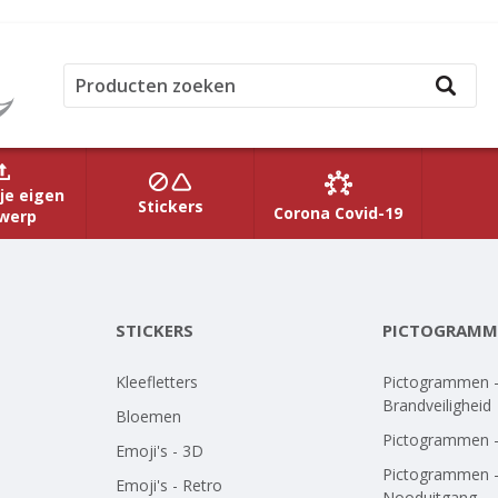
je eigen
Stickers
Corona Covid-19
werp
STICKERS
PICTOGRAMM
Kleefletters
Pictogrammen 
Brandveiligheid
Bloemen
Pictogrammen 
Emoji's - 3D
Pictogrammen 
Emoji's - Retro
Nooduitgang