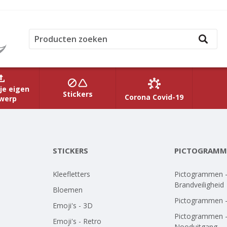
je eigen
Stickers
Corona Covid-19
werp
STICKERS
PICTOGRAMM
Kleefletters
Pictogrammen 
Brandveiligheid
Bloemen
Pictogrammen 
Emoji's - 3D
Pictogrammen 
Emoji's - Retro
Nooduitgang