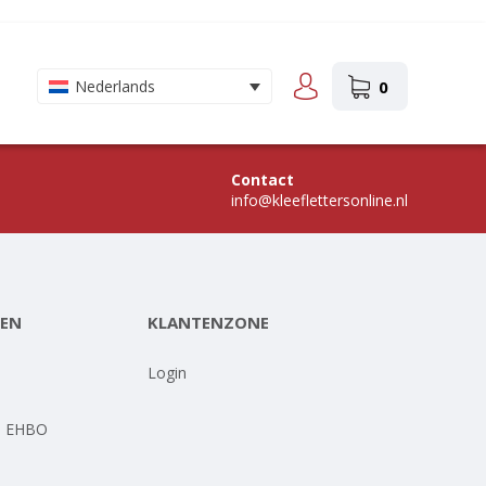
0
Nederlands
Contact
info@kleeflettersonline.nl
EN
KLANTENZONE
-
Login
- EHBO
-