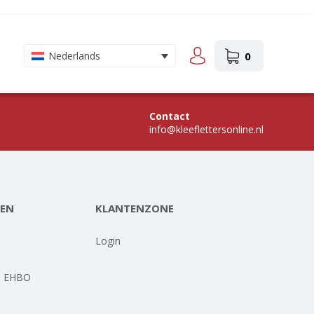
0
Nederlands
Contact
info@kleeflettersonline.nl
EN
KLANTENZONE
-
Login
- EHBO
-