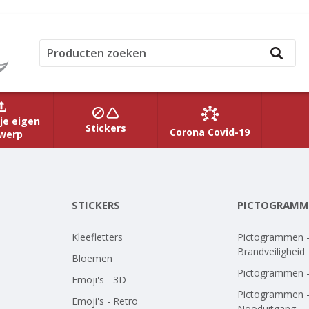
je eigen
Stickers
Corona Covid-19
werp
STICKERS
PICTOGRAMM
Kleefletters
Pictogrammen 
Brandveiligheid
Bloemen
Pictogrammen 
Emoji's - 3D
Pictogrammen 
Emoji's - Retro
Nooduitgang