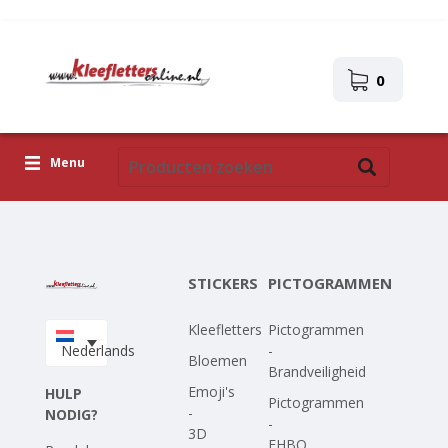
0
Menu
Kleefletters
Pictogrammen
STICKERS
PICTOGRAMMEN
Zelfklevende afbeeldingen
Kleefletters
Pictogrammen
Upload je eigen ontwerp
Nederlands
-
Bloemen
Brandveiligheid
Corona Covid-19
Emoji's
HULP
Pictogrammen
-
NODIG?
-
3D
EHBO