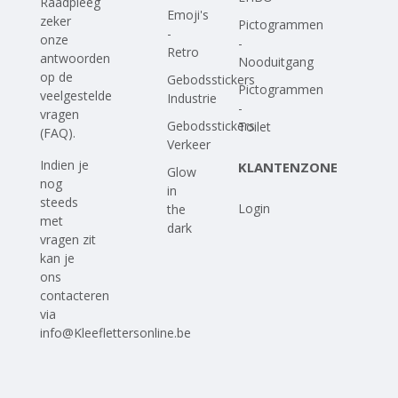
Raadpleeg
Emoji's
zeker
Pictogrammen
-
onze
-
Retro
antwoorden
Nooduitgang
op
de
Gebodsstickers
Pictogrammen
veelgestelde
Industrie
-
vragen
Gebodsstickers
Toilet
(FAQ)
.
Verkeer
Indien je
KLANTENZONE
Glow
nog
in
steeds
Login
the
met
dark
vragen zit
kan je
ons
contacteren
via
info@Kleeflettersonline.be