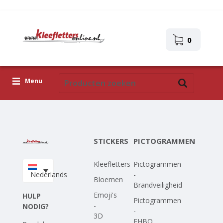
0
Menu
Kleefletters
Pictogrammen
STICKERS
PICTOGRAMMEN
Zelfklevende afbeeldingen
Kleefletters
Pictogrammen
Upload je eigen ontwerp
Nederlands
-
Bloemen
Brandveiligheid
Corona Covid-19
Emoji's
HULP
Pictogrammen
-
NODIG?
-
3D
EHBO