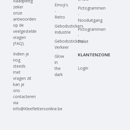
Raadpleeg
Emoji's
zeker
Pictogrammen
-
onze
-
Retro
antwoorden
Nooduitgang
op
de
Gebodsstickers
Pictogrammen
veelgestelde
Industrie
-
vragen
Gebodsstickers
Toilet
(FAQ)
.
Verkeer
Indien je
KLANTENZONE
Glow
nog
in
steeds
Login
the
met
dark
vragen zit
kan je
ons
contacteren
via
info@Kleeflettersonline.be