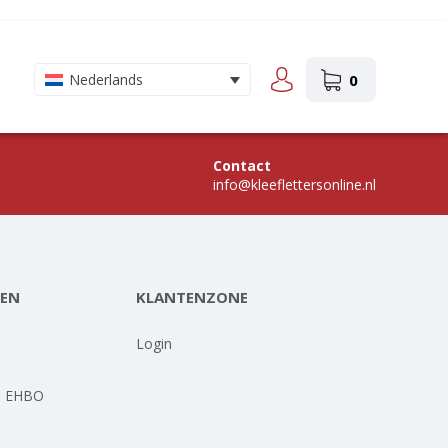
0
Nederlands
Contact
info@kleeflettersonline.nl
EN
KLANTENZONE
-
Login
- EHBO
-