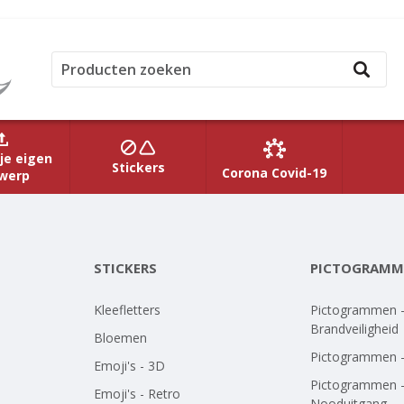
je eigen
Stickers
Corona Covid-19
werp
STICKERS
PICTOGRAMM
Kleefletters
Pictogrammen 
Brandveiligheid
Bloemen
Pictogrammen 
Emoji's - 3D
Pictogrammen 
Emoji's - Retro
Nooduitgang