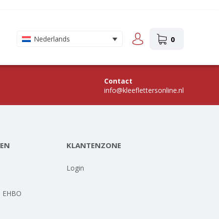
0
Nederlands
Contact
info@kleeflettersonline.nl
EN
KLANTENZONE
-
Login
- EHBO
-