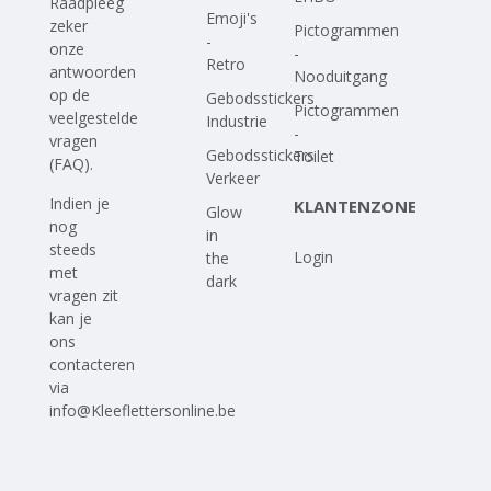
Raadpleeg
Emoji's
zeker
Pictogrammen
-
onze
-
Retro
antwoorden
Nooduitgang
op
de
Gebodsstickers
Pictogrammen
veelgestelde
Industrie
-
vragen
Gebodsstickers
Toilet
(FAQ)
.
Verkeer
Indien je
KLANTENZONE
Glow
nog
in
steeds
Login
the
met
dark
vragen zit
kan je
ons
contacteren
via
info@Kleeflettersonline.be