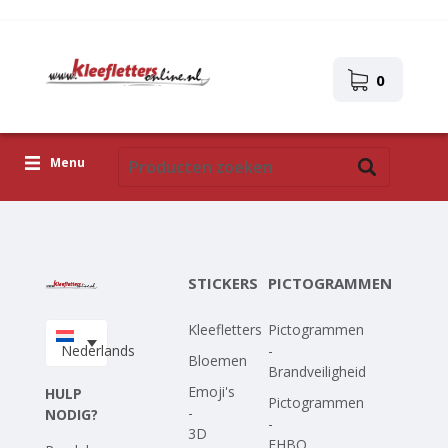
0
Menu
Kleefletters
Pictogrammen
STICKERS
PICTOGRAMMEN
Zelfklevende afbeeldingen
Kleefletters
Pictogrammen
Upload je eigen ontwerp
Nederlands
-
Bloemen
Brandveiligheid
Corona Covid-19
Emoji's
HULP
Pictogrammen
-
NODIG?
-
3D
EHBO