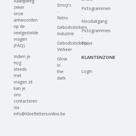
Raadpleeg
Emoji's
zeker
Pictogrammen
-
onze
-
Retro
antwoorden
Nooduitgang
op
de
Gebodsstickers
Pictogrammen
veelgestelde
Industrie
-
vragen
Gebodsstickers
Toilet
(FAQ)
.
Verkeer
Indien je
KLANTENZONE
Glow
nog
in
steeds
Login
the
met
dark
vragen zit
kan je
ons
contacteren
via
info@Kleeflettersonline.be