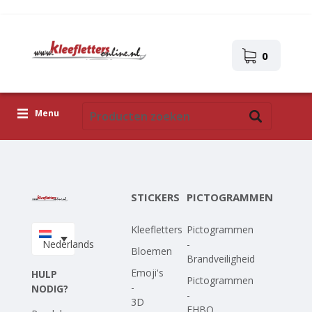
0
Menu
Kleefletters
Pictogrammen
STICKERS
PICTOGRAMMEN
Zelfklevende afbeeldingen
Kleefletters
Pictogrammen
Upload je eigen ontwerp
Nederlands
-
Bloemen
Brandveiligheid
Corona Covid-19
Emoji's
HULP
Pictogrammen
-
NODIG?
-
3D
EHBO