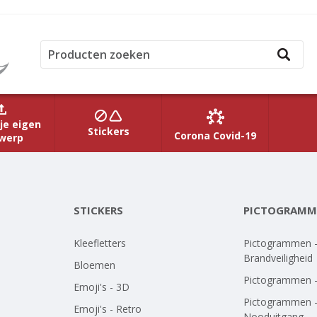
je eigen
Stickers
Corona Covid-19
werp
STICKERS
PICTOGRAMM
Kleefletters
Pictogrammen 
Brandveiligheid
Bloemen
Pictogrammen 
Emoji's - 3D
Pictogrammen 
Emoji's - Retro
Nooduitgang