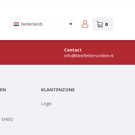
0
Nederlands
Contact
info@kleeflettersonline.nl
EN
KLANTENZONE
-
Login
- EHBO
-