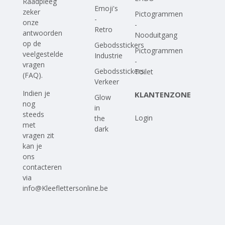
Raadpleeg
Emoji's
zeker
Pictogrammen
-
onze
-
Retro
antwoorden
Nooduitgang
op
de
Gebodsstickers
Pictogrammen
veelgestelde
Industrie
-
vragen
Gebodsstickers
Toilet
(FAQ)
.
Verkeer
Indien je
KLANTENZONE
Glow
nog
in
steeds
Login
the
met
dark
vragen zit
kan je
ons
contacteren
via
info@Kleeflettersonline.be