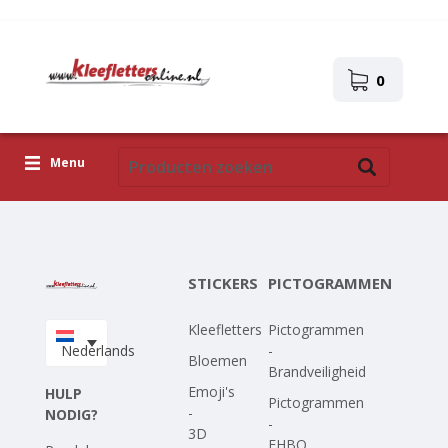
0
Menu
Kleefletters
Pictogrammen
STICKERS
PICTOGRAMMEN
Zelfklevende afbeeldingen
Kleefletters
Pictogrammen
Upload je eigen ontwerp
Nederlands
-
Bloemen
Brandveiligheid
Corona Covid-19
Emoji's
HULP
Pictogrammen
-
NODIG?
-
3D
EHBO