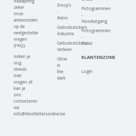
Raadpleeg
Emoji's
zeker
Pictogrammen
-
onze
-
Retro
antwoorden
Nooduitgang
op
de
Gebodsstickers
Pictogrammen
veelgestelde
Industrie
-
vragen
Gebodsstickers
Toilet
(FAQ)
.
Verkeer
Indien je
KLANTENZONE
Glow
nog
in
steeds
Login
the
met
dark
vragen zit
kan je
ons
contacteren
via
info@Kleeflettersonline.be