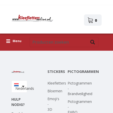
0
Menu
Kleefletters
Pictogrammen
STICKERS
PICTOGRAMMEN
Zelfklevende afbeeldingen
Kleefletters
Pictogrammen
Upload je eigen ontwerp
Nederlands
-
Bloemen
Brandveiligheid
Corona Covid-19
Emoji's
HULP
Pictogrammen
-
NODIG?
-
3D
EHBO