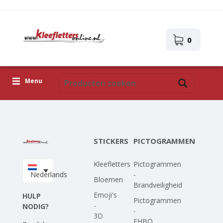
0
Menu
Kleefletters
Pictogrammen
STICKERS
PICTOGRAMMEN
Zelfklevende afbeeldingen
Kleefletters
Pictogrammen
Upload je eigen ontwerp
Nederlands
-
Bloemen
Brandveiligheid
Corona Covid-19
Emoji's
HULP
Pictogrammen
-
NODIG?
-
3D
EHBO