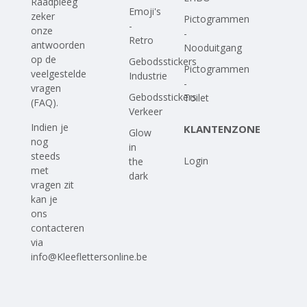
Raadpleeg
Emoji's
zeker
Pictogrammen
-
onze
-
Retro
antwoorden
Nooduitgang
op
de
Gebodsstickers
Pictogrammen
veelgestelde
Industrie
-
vragen
Gebodsstickers
Toilet
(FAQ)
.
Verkeer
Indien je
KLANTENZONE
Glow
nog
in
steeds
Login
the
met
dark
vragen zit
kan je
ons
contacteren
via
info@Kleeflettersonline.be