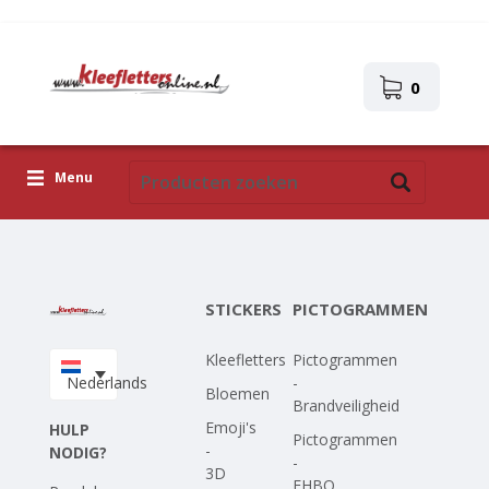
0
Menu
Kleefletters
Pictogrammen
STICKERS
PICTOGRAMMEN
Zelfklevende afbeeldingen
Kleefletters
Pictogrammen
Upload je eigen ontwerp
Nederlands
-
Bloemen
Brandveiligheid
Corona Covid-19
Emoji's
HULP
Pictogrammen
-
NODIG?
-
3D
EHBO