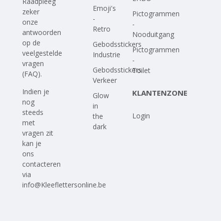
Raadpleeg
Emoji's
zeker
Pictogrammen
-
onze
-
Retro
antwoorden
Nooduitgang
op
de
Gebodsstickers
Pictogrammen
veelgestelde
Industrie
-
vragen
Gebodsstickers
Toilet
(FAQ)
.
Verkeer
Indien je
KLANTENZONE
Glow
nog
in
steeds
Login
the
met
dark
vragen zit
kan je
ons
contacteren
via
info@Kleeflettersonline.be