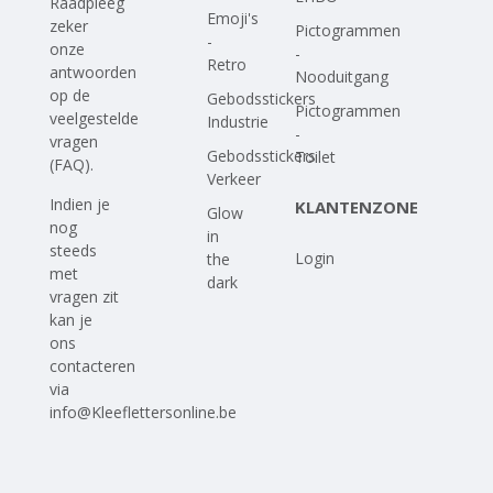
Raadpleeg
Emoji's
zeker
Pictogrammen
-
onze
-
Retro
antwoorden
Nooduitgang
op
de
Gebodsstickers
Pictogrammen
veelgestelde
Industrie
-
vragen
Gebodsstickers
Toilet
(FAQ)
.
Verkeer
Indien je
KLANTENZONE
Glow
nog
in
steeds
Login
the
met
dark
vragen zit
kan je
ons
contacteren
via
info@Kleeflettersonline.be