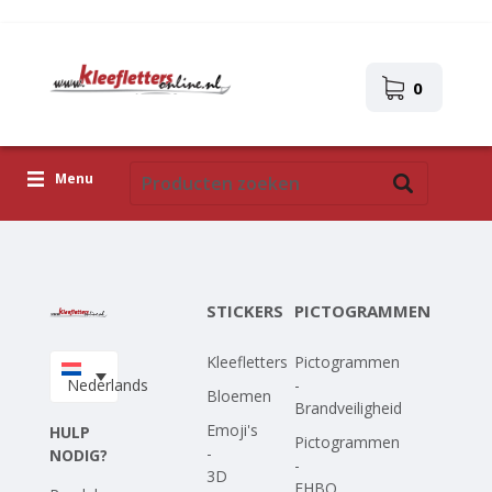
0
Menu
Kleefletters
Pictogrammen
STICKERS
PICTOGRAMMEN
Zelfklevende afbeeldingen
Kleefletters
Pictogrammen
Upload je eigen ontwerp
Nederlands
-
Bloemen
Brandveiligheid
Corona Covid-19
Emoji's
HULP
Pictogrammen
-
NODIG?
-
3D
EHBO