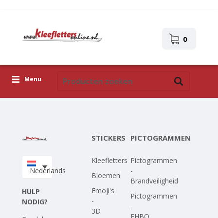
0
Menu
Kleefletters
Pictogrammen
STICKERS
PICTOGRAMMEN
Zelfklevende afbeeldingen
Kleefletters
Pictogrammen
Upload je eigen ontwerp
Nederlands
-
Bloemen
Brandveiligheid
Corona Covid-19
Emoji's
HULP
Pictogrammen
-
NODIG?
-
3D
EHBO