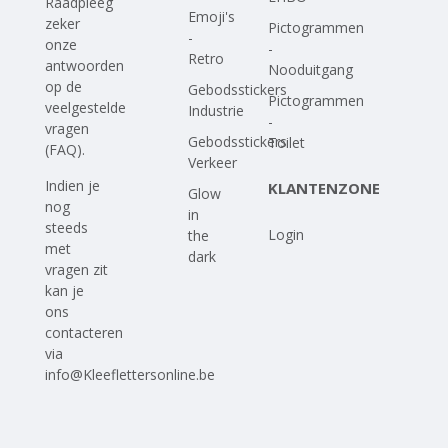
Raadpleeg
Emoji's
zeker
Pictogrammen
-
onze
-
Retro
antwoorden
Nooduitgang
op
de
Gebodsstickers
Pictogrammen
veelgestelde
Industrie
-
vragen
Gebodsstickers
Toilet
(FAQ)
.
Verkeer
Indien je
KLANTENZONE
Glow
nog
in
steeds
Login
the
met
dark
vragen zit
kan je
ons
contacteren
via
info@Kleeflettersonline.be