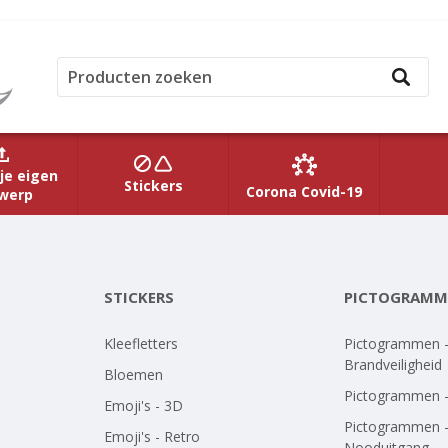
je eigen
Stickers
Corona Covid-19
werp
STICKERS
PICTOGRAMM
Kleefletters
Pictogrammen 
Brandveiligheid
Bloemen
Pictogrammen 
Emoji's - 3D
Pictogrammen 
Emoji's - Retro
Nooduitgang