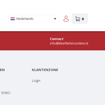
0
Nederlands
Contact
info@kleeflettersonline.nl
EN
KLANTENZONE
-
Login
- EHBO
-