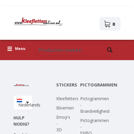
0
Menu
Kleefletters
Pictogrammen
STICKERS
PICTOGRAMMEN
Zelfklevende afbeeldingen
Kleefletters
Pictogrammen
Upload je eigen ontwerp
Nederlands
-
Bloemen
Brandveiligheid
Corona Covid-19
Emoji's
HULP
Pictogrammen
-
NODIG?
-
3D
EHBO