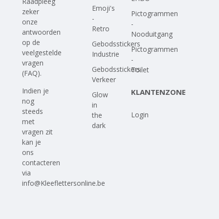
Raadpleeg
Emoji's
zeker
Pictogrammen
-
onze
-
Retro
antwoorden
Nooduitgang
op
de
Gebodsstickers
Pictogrammen
veelgestelde
Industrie
-
vragen
Gebodsstickers
Toilet
(FAQ)
.
Verkeer
Indien je
KLANTENZONE
Glow
nog
in
steeds
Login
the
met
dark
vragen zit
kan je
ons
contacteren
via
info@Kleeflettersonline.be