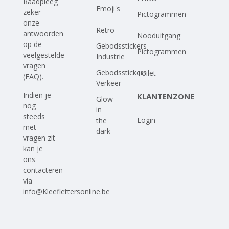
Raadpleeg
Emoji's
zeker
Pictogrammen
-
onze
-
Retro
antwoorden
Nooduitgang
op
de
Gebodsstickers
Pictogrammen
veelgestelde
Industrie
-
vragen
Gebodsstickers
Toilet
(FAQ)
.
Verkeer
Indien je
KLANTENZONE
Glow
nog
in
steeds
Login
the
met
dark
vragen zit
kan je
ons
contacteren
via
info@Kleeflettersonline.be