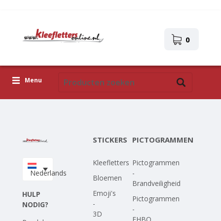
0
Menu
Kleefletters
Pictogrammen
STICKERS
PICTOGRAMMEN
Zelfklevende afbeeldingen
Kleefletters
Pictogrammen
Upload je eigen ontwerp
Nederlands
-
Bloemen
Brandveiligheid
Corona Covid-19
Emoji's
HULP
Pictogrammen
-
NODIG?
-
3D
EHBO