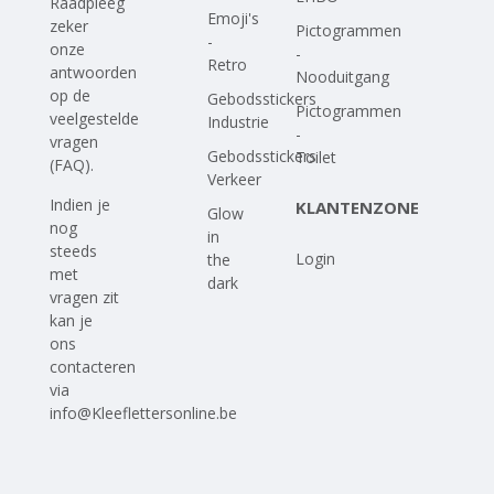
Raadpleeg
Emoji's
zeker
Pictogrammen
-
onze
-
Retro
antwoorden
Nooduitgang
op
de
Gebodsstickers
Pictogrammen
veelgestelde
Industrie
-
vragen
Gebodsstickers
Toilet
(FAQ)
.
Verkeer
Indien je
KLANTENZONE
Glow
nog
in
steeds
Login
the
met
dark
vragen zit
kan je
ons
contacteren
via
info@Kleeflettersonline.be