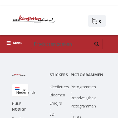
0
Menu
Kleefletters
Pictogrammen
STICKERS
PICTOGRAMMEN
Zelfklevende afbeeldingen
Kleefletters
Pictogrammen
Upload je eigen ontwerp
Nederlands
-
Bloemen
Brandveiligheid
Corona Covid-19
Emoji's
HULP
Pictogrammen
-
NODIG?
-
3D
EHBO