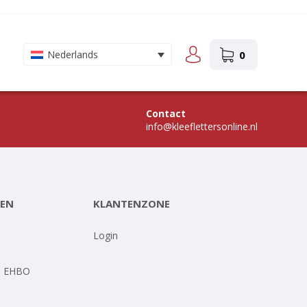
0
Nederlands
Contact
info@kleeflettersonline.nl
EN
KLANTENZONE
-
Login
- EHBO
-