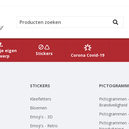
je eigen
Stickers
Corona Covid-19
werp
STICKERS
PICTOGRAMM
Kleefletters
Pictogrammen 
Brandveiligheid
Bloemen
Pictogrammen 
Emoji's - 3D
Pictogrammen 
Emoji's - Retro
Nooduitgang