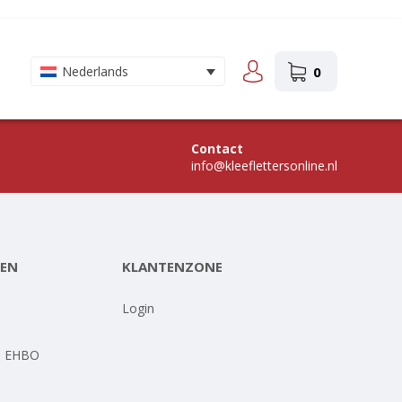
0
Nederlands
Contact
info@kleeflettersonline.nl
EN
KLANTENZONE
-
Login
- EHBO
-