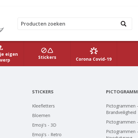
je eigen
Stickers
Corona Covid-19
werp
STICKERS
PICTOGRAMM
Kleefletters
Pictogrammen 
Brandveiligheid
Bloemen
Pictogrammen 
Emoji's - 3D
Pictogrammen 
Emoji's - Retro
Nooduitgang