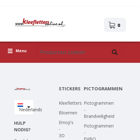
0
Menu
Kleefletters
Pictogrammen
STICKERS
PICTOGRAMMEN
Zelfklevende afbeeldingen
Kleefletters
Pictogrammen
Upload je eigen ontwerp
Nederlands
-
Bloemen
Brandveiligheid
Corona Covid-19
Emoji's
HULP
Pictogrammen
-
NODIG?
-
3D
EHBO