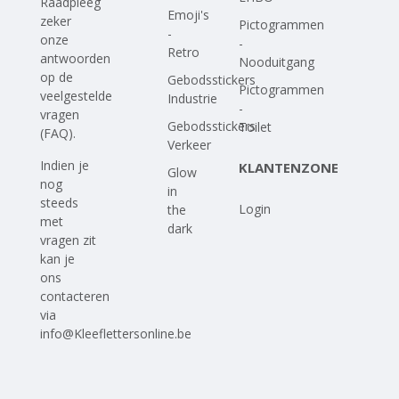
Raadpleeg
Emoji's
zeker
Pictogrammen
-
onze
-
Retro
antwoorden
Nooduitgang
op
de
Gebodsstickers
Pictogrammen
veelgestelde
Industrie
-
vragen
Gebodsstickers
Toilet
(FAQ)
.
Verkeer
Indien je
KLANTENZONE
Glow
nog
in
steeds
Login
the
met
dark
vragen zit
kan je
ons
contacteren
via
info@Kleeflettersonline.be