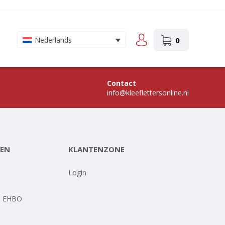
0
Nederlands
Contact
info@kleeflettersonline.nl
EN
KLANTENZONE
-
Login
- EHBO
-