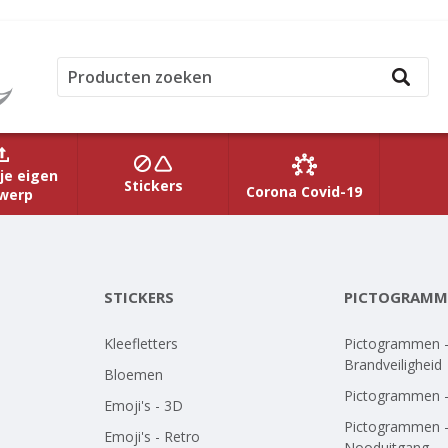
je eigen
Stickers
Corona Covid-19
werp
STICKERS
PICTOGRAMM
Kleefletters
Pictogrammen 
Brandveiligheid
Bloemen
Pictogrammen 
Emoji's - 3D
Pictogrammen 
Emoji's - Retro
Nooduitgang