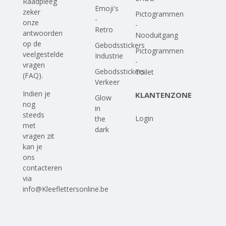
Raadpleeg
Emoji's
zeker
Pictogrammen
-
onze
-
Retro
antwoorden
Nooduitgang
op
de
Gebodsstickers
Pictogrammen
veelgestelde
Industrie
-
vragen
Gebodsstickers
Toilet
(FAQ)
.
Verkeer
Indien je
KLANTENZONE
Glow
nog
in
steeds
Login
the
met
dark
vragen zit
kan je
ons
contacteren
via
info@Kleeflettersonline.be