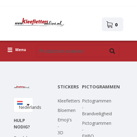
0
Menu
Kleefletters
Pictogrammen
STICKERS
PICTOGRAMMEN
Zelfklevende afbeeldingen
Kleefletters
Pictogrammen
Upload je eigen ontwerp
Nederlands
-
Bloemen
Brandveiligheid
Corona Covid-19
Emoji's
HULP
Pictogrammen
-
NODIG?
-
3D
EHBO