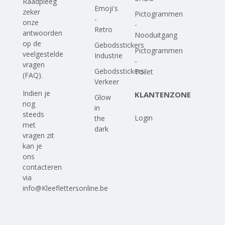
Raadpleeg
Emoji's
zeker
Pictogrammen
-
onze
-
Retro
antwoorden
Nooduitgang
op
de
Gebodsstickers
Pictogrammen
veelgestelde
Industrie
-
vragen
Gebodsstickers
Toilet
(FAQ)
.
Verkeer
Indien je
KLANTENZONE
Glow
nog
in
steeds
Login
the
met
dark
vragen zit
kan je
ons
contacteren
via
info@Kleeflettersonline.be