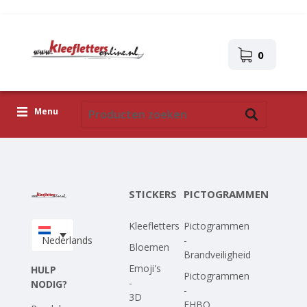
0
Menu
Kleefletters
Pictogrammen
STICKERS
PICTOGRAMMEN
Zelfklevende afbeeldingen
Kleefletters
Pictogrammen
Upload je eigen ontwerp
Nederlands
-
Bloemen
Brandveiligheid
Corona Covid-19
Emoji's
HULP
Pictogrammen
-
NODIG?
-
3D
EHBO