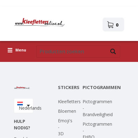
0
Menu
Kleefletters
Pictogrammen
STICKERS
PICTOGRAMMEN
Zelfklevende afbeeldingen
Kleefletters
Pictogrammen
Upload je eigen ontwerp
Nederlands
-
Bloemen
Brandveiligheid
Corona Covid-19
Emoji's
HULP
Pictogrammen
-
NODIG?
-
3D
EHBO