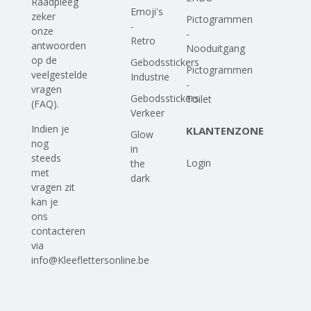
Raadpleeg
Emoji's
zeker
Pictogrammen
-
onze
-
Retro
antwoorden
Nooduitgang
op
de
Gebodsstickers
Pictogrammen
veelgestelde
Industrie
-
vragen
Gebodsstickers
Toilet
(FAQ)
.
Verkeer
Indien je
KLANTENZONE
Glow
nog
in
steeds
Login
the
met
dark
vragen zit
kan je
ons
contacteren
via
info@Kleeflettersonline.be